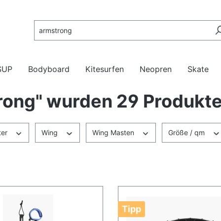
SUP
Bodyboard
Kitesurfen
Neopren
Skate
rong" wurden 29 Produkt
ags
oards
ards
r
eboards
ram
Masten/Gabeln
Foils
Zubehör
Inflatable Boards
Twintips
Anzüge
Surfskates
Gebrauchtes
ter
Wing
Wing Masten
Größe / qm
Tipp