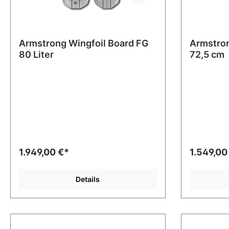
Armstrong Wingfoil Board FG
Armstro
80 Liter
72,5 cm
1.949,00 €*
1.549,00
Details