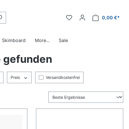
0,00 €*
Skimboard
More...
Sale
e gefunden
Zubehör
Zubehör
Paddel
Bars & Leinen
Reduziert !
Preis
Versandkostenfrei