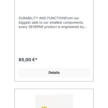
DURABILITY AND FUNCTIONFrom our
biggest sails to our smallest components,
every SEVERNE product is engineered by
windsurfers for durability and function./
BLACK DUAL DENSITY COVERING FOR UV
STABILITY/ LOW PROFILE, REDUCING THE
GAP BETWEEN THE BOARD AND SAIL/
ERGONOMICALLY SHAPED FOR EASY
TIGHTENING AND UN-TIGHTENING /
INNOVATIVE DUAL DENSITY OUTER SHELL
85,00 €*
FOR COMFORT/ EURO PIN FOR RELIABILITY
AND COMPATIBILITY
Details