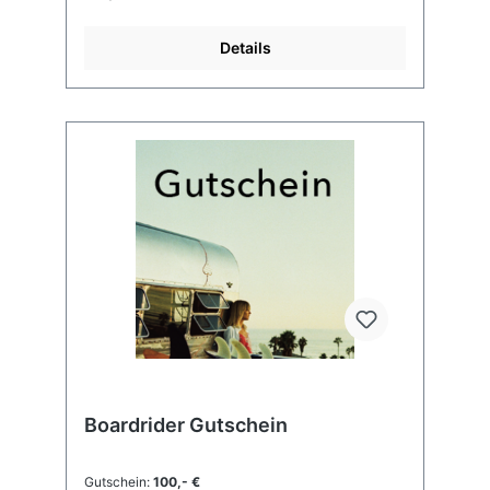
4,33” x 3,15” x 15,35”
Herstellerinformationen: Manufacturas GOVE
Details
SL C/Bumiola, Poligono Soroxarta, Pabellon
B-10-2 20305 Irun Espana
info@surflogic.com Verantwortlich in der EU:
Manufacturas GOVE SL C/Bumiola, Poligono
Soroxarta, Pabellon B-10-2 20305 Irun
Espana info@surflogic.com
Boardrider Gutschein
Gutschein:
100,- €