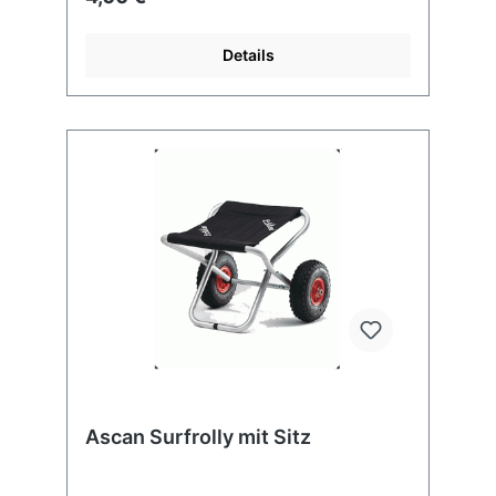
Oldenburg in Holstein
info@conceptxsports.com
www.conceptxsports.com Verantwortlich in
Details
der EU: EM-Sports Marcus Hartmann
Lübbersdorfer Weg 1 23758 Oldenburg in
Holstein info@conceptxsports.com
www.conceptxsports.com
Ascan Surfrolly mit Sitz