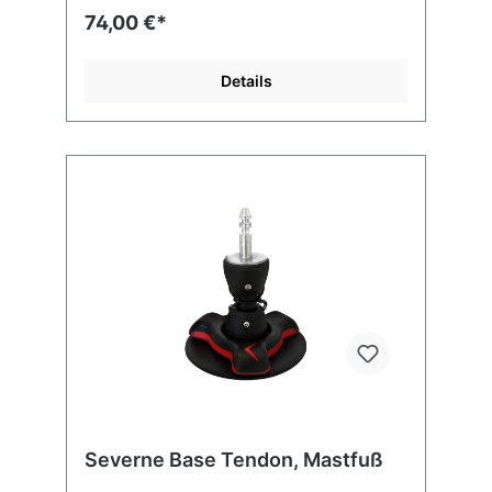
und Material. Lieferung im Set (2 Gurte) -
74,00 €*
33mm U.V.-resistentes Gurtgewebe- 2 x
gehärtete, rostfreie Stahlkabel-
Softummantelung des Schloß zur
Details
Vermeidung von Kratzern u.
Beschädigungen- Poliertes Schloß mit 2
Schlüsseln- Wetterunabhängiges Schloß mit
Staubschutz-SchließeLängen: 2,5m / 3,3m /
4,0m
Severne Base Tendon, Mastfuß