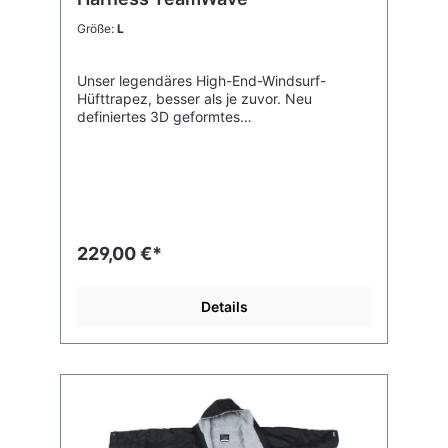
Größe:
L
Unser legendäres High-End-Windsurf-
Hüfttrapez, besser als je zuvor. Neu
definiertes 3D geformtes
Hüfttrapez. Hochdichte EVA Außenschicht,
PU laminiert für faltenfreien Flex und gute
Abriebfestigkeit. Vorgeformt für korrekte
Passform. 4-Punkt-Gurtsystem aus Neopren
mit festem Sitz, Komfort und Kontrolle. Hohe
Rückenstütze und weicher Neoprenrand
über die gesamte Länge zur Reduzierung
229,00 €*
von Scheuerstellen. Doppelte
Schaumstoffkonstruktion. "Torque Window"
Seitenteile für Torsionsverdrehung. Mark IV
Details
Hakenkonstruktion für anatomische Form
und Komfort, ohne hochzurutschen. Der
Trapezhaken mit Pin-Release und 4-Wege-
MPL-Gurtkonstruktion hält den Haken stabil
und lässt sich schnell anpassen.