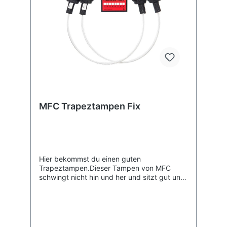
MFC Trapeztampen Fix
Hier bekommst du einen guten
Trapeztampen.Dieser Tampen von MFC
schwingt nicht hin und her und sitzt gut und
fest an der Gabel. Ein 5mm dickes
Spektraseil in einem 3mm dicken,
hochdichten Polyurethan-Schlauch.Das
unauffällige Design passt an jeden
Gabelbaum und zu jeder Segelfirma ;-)