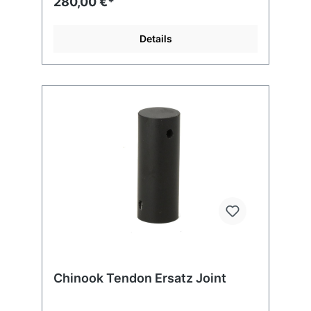
280,00 €*
perfect alignment to eliminate a lot of the
friction and make up for any loss of leverage
from less pulleys. A built-in handle negates
Details
the need for any tool, and stuff into the
downhaul pocket on the sail.Formuline rope
is used to further reduce friction and
minimize rope wear. Faster, simpler rigging./
SINGLE LOOP-GO PULLEY/ EFFICIENT
PULLEY ALIGNMENT/ NEW STAINLESS
STEEL AUTOMATIC COLLAR / STAINLESS
STEEL BUTTON AND MECHANISM / ZERO
CM SETTING
Chinook Tendon Ersatz Joint