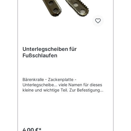
Unterlegscheiben für
Fußschlaufen
Bärenkralle - Zackenplatte -
Unterlegscheibe... viele Namen für dieses
kleine und wichtige Teil. Zur Befestigung
deiner Fußschlaufen solltest du auf jeden
Fall eine vernünftige Unterlegscheibe
benutzen. Für die Montage mit einer oder
zwei Schrauben pro Seite.Lieferumfang: 1
Paar (2 Stück also ;-)
Herstellerinformationen: EM-Sports Marcus
Hartmann Lübbersdorfer Weg 1 23758
4,00 €*