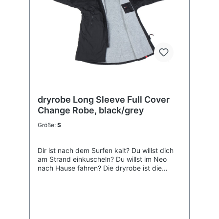
dryrobe Long Sleeve Full Cover
Change Robe, black/grey
Größe:
S
Dir ist nach dem Surfen kalt? Du willst dich
am Strand einkuscheln? Du willst im Neo
nach Hause fahren? Die dryrobe ist die
Lösung! Ein oversize Mantel, der dich warm
hält, der deinen Autositz schützt und den du
in deinen Surfpausen einfach überziehen
kannst und so warm bleibst. Groß genug, um
sich darunter umzuziehen und warm genug,