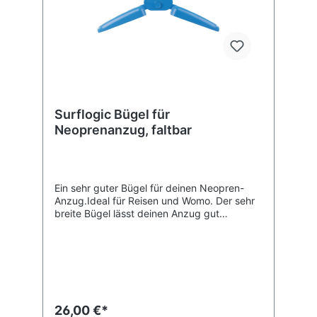
Surflogic Bügel für
Neoprenanzug, faltbar
Ein sehr guter Bügel für deinen Neopren-
Anzug.Ideal für Reisen und Womo. Der sehr
breite Bügel lässt deinen Anzug gut
trocknen und leiert die Schulterpartie nicht
aus!Angaben des Herstellers:• Foldable and
compact• Easy to hang • Fast
drying• Reduces overall fabric
stress • Prolongs wetsuit life• Robust and
lightweight • 360º rotation hook Size in use:
462 x 80 x 272 mm / 18,18” x 3,15” x
26,00 €*
10,71” Folded size: 110 x 80 x 390 mm /