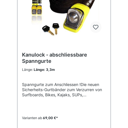
Kanulock - abschliessbare
Spanngurte
Länge:
Länge: 3,3m
Spanngurte zum Anschliessen !Die neuen
Sicherheits-Gurtbänder zum Verzurren von
Surfboards, Bikes, Kajaks, SUPs,
Snowboards u. Allem, was leicht vom Dach
gestohlen werden kann. Spezial-Gurtband
mit 2 ingetrierten Stahlkabeln und rostfreiem
Heavy-Duty-Schloß mit 2 Schlüsseln (Made
Varianten ab
69,00 €*
in USA, Patent angemeldet). Das gummi-
ummantelte Schloßgehäuse schützt Auto