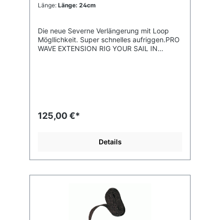
Länge:
Länge: 24cm
Die neue Severne Verlängerung mit Loop
Mögllichkeit. Super schnelles aufriggen.PRO
WAVE EXTENSION RIG YOUR SAIL IN
UNDER 1 MINUTEThe CYCLOPS extension
has a single pulley for rapid loop ‘n go
rigging. Simply pass the loop of rope
through the tack pulley on the sail and hook
it over the single pulley on the extension. A
single pull applies full downhaul tension in
seconds.All the ropes and pulleys are kept in
125,00 €*
perfect alignment to eliminate a lot of the
friction and make up for any loss of leverage
from less pulleys. A built-in handle negates
Details
the need for any tool, and stuff into the
downhaul pocket on the sail.Formuline rope
is used to further reduce friction and
minimize rope wear. Faster, simpler rigging./
SINGLE LOOP-GO PULLEY/ EFFICIENT
PULLEY ALIGNMENT/ NEW STAINLESS
STEEL AUTOMATIC COLLAR / STAINLESS
STEEL BUTTON AND MECHANISM / ZERO
CM SETTING