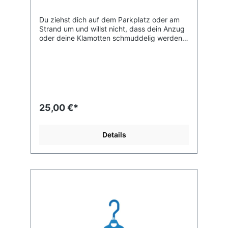
Du ziehst dich auf dem Parkplatz oder am
Strand um und willst nicht, dass dein Anzug
oder deine Klamotten schmuddelig werden?
Stell dich einfach auf die
Umziehmatte! Danach kannst du die Matte
zu einem Beutel zusammen ziehen und die
Klamotten einfach transportiern.Wenn der
nasse Anzug drin ist, läuft im Auto auch
nichts aus (solange der Beutel nicht umkippt
;-)Angaben des Hersteller:Keeps the sand
25,00 €*
and car-park grime off your wetty while
changing. Features:• Fits 2-3 steamers.•
Laminated 600D Poly material is lightweight,
Details
flexible and strong. • Pull-tab cord locks for
quick opening and closing. • Handles with
hypalon connector for easy carrying. • Roll
to stow away. Herstellerinformationen: FCS
Surf Hardware 35-61 Harbour Drive Suite 3,
Level 3 2450 Coffs Harbour NSW Austraia
www.surffcs.com.au Verantwortlich in der
EU: FCS Surf Hardware 4 Rue des Résiniers
ZA Les II Pins 40130 Cabreton Frankreich
www.surffcs.eu orders@surfhardware.fr