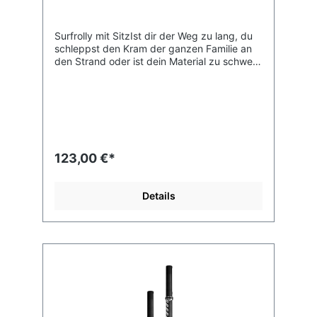
Surfrolly mit SitzIst dir der Weg zu lang, du
schleppst den Kram der ganzen Familie an
den Strand oder ist dein Material zu schwer?
Der Surfrolly hilft dir. Luftbereift und durch
die einfache Montage der Räder mit Hilfe
von kleinen Stiften (Splinten),
zusammenklappbar und so einfach zu
transportieren, so kann der Rolly im Auto
ganz leicht mitgenommen werden. So
kannst du dein Material ganz einfach an den
123,00 €*
Strand bringen, egal wie weit weg der
Parkplatz ist.Hier ist der Surf Rolly mit Sitz,
damit du auch mal Pause am Strand machen
Details
kannst....