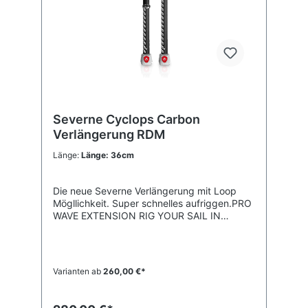
Severne Cyclops Carbon
Verlängerung RDM
Länge:
Länge: 36cm
Die neue Severne Verlängerung mit Loop
Mögllichkeit. Super schnelles aufriggen.PRO
WAVE EXTENSION RIG YOUR SAIL IN
UNDER 1 MINUTEThe CYCLOPS extension
has a single pulley for rapid loop ‘n go
rigging. Simply pass the loop of rope
through the tack pulley on the sail and hook
Varianten ab
260,00 €*
it over the single pulley on the extension. A
single pull applies full downhaul tension in
seconds.All the ropes and pulleys are kept in