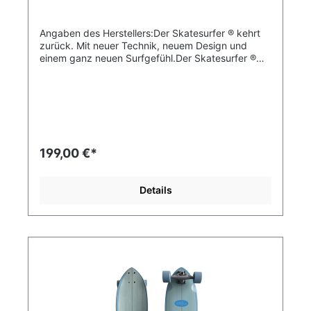
/ Contact Patch: 40 mm Härtegrad / Durometer:
80A Urethan: Street Juice Spacer: 10 mm
Angaben des Herstellers:Der Skatesurfer ® kehrt
zurück. Mit neuer Technik, neuem Design und
einem ganz neuen Surfgefühl.Der Skatesurfer ®
Nalu ist das ideale Board für alle Carver &
Streetsurfer, die gern mit Leichtigkeit dahingleiten.
Das Deck hat die optimale Länge, um jeden Turn
schön auszufahren. Mit der superbeweglichen
Vorderachse RUGGED² lassen sich aber auch
engste Kurven und Manöver perfekt meistern.In
wenigen Zügen lässt sich das Board aus dem
199,00 €*
Stand heraus pumpen und fließend ins Carving
übergehen. Das Kicktail schließt die Lücke
zwischen Surf- und Street Skateboard, sodass
Details
auch Tricks und Manuals kein Problem mehr
sind.Die 65mm 80A Wheels sind grippig, aber
nicht zu weich, sodass man schnell Tempo
aufnehmen kann. Die bereits angeraute
Oberfläche läd zum ein oder anderen Slide
ein.Enjoy Your Ride!Spezifikation:Skatesurfer ®
Deck NALU 9.25" x 31.2"Breite: 235mm /
9.25"Länge: 795mm / 31.2"Gewicht: 1450g / 3.2
lbsMaterial: Sieben Schichten kalt gepresster,
kanadischer AhornConcave: lowGriptape: