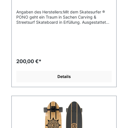
Angaben des Herstellers:Mit dem Skatesurfer ®
PONO geht ein Traum in Sachen Carving &
Streetsurf Skateboard in Erfüllung. Ausgestattet
mit RUGGED² Skatesurfer Trucks und durch den
klassischen Shape entsteht ein einzigartiges
Surffeeling auf der Straße - Auch bei Landratten.
Die Vorderachse hat einen extrem beweglichen
Hanger, wodurch sich das Board locker aus dem
Stand heraus pumpen lässt und fließend ins
Carving übergeht. Die Hinterachse bleibt dabei
200,00 €*
stabil in der Spur.Die Wheelbase ist so
abgestimmt, dass sich auch weite Turns schön
ausfahren lassen. Die 65mm 80A Wheels bringen
Details
ein ausgewogenes Verhältnis aus Grip,
Beschleunigung und Slidefreudigkeit mit.Das
traumhafte Honolua Design stammt von Fine Art
Artist, Designer und Illustrator Erik Abel. Erik spart
gerade auf einen überdimensionalen Katamaran,
um eine Flasche Champagner daran zu himmeln
und sich vom Nordwest-Pazifik Richtung Süden
aufzumachen.Damit die Natur dort so bleibt, wie
sie ist, spenden wir einen Teil der Verkaufserlöse
an die Save Honolua Coalition, die sich für die