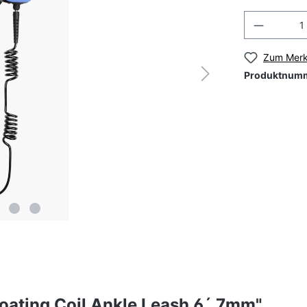
Zum Merk
Produktnum
oating Coil Ankle Leash 6´ 7mm"