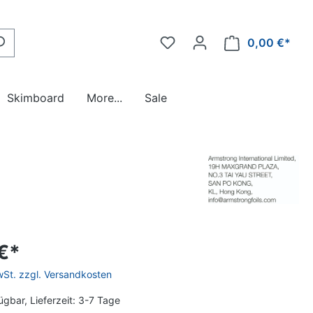
0,00 €*
Skimboard
More...
Sale
Zubehör
Zubehör
Paddel
Bars & Leinen
Reduziert !
€*
MwSt. zzgl. Versandkosten
ügbar, Lieferzeit: 3-7 Tage