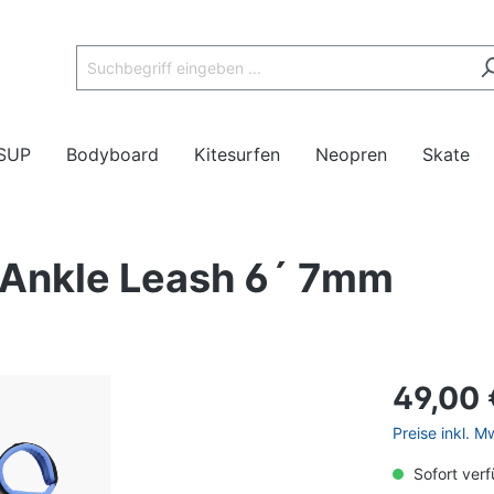
SUP
Bodyboard
Kitesurfen
Neopren
Skate
l Ankle Leash 6´ 7mm
ags
oards
ards
r
eboards
ram
Masten/Gabeln
Foils
Zubehör
Inflatable Boards
Twintips
Anzüge
Surfskates
Gebrauchtes
49,00 
Preise inkl. 
Sofort verf