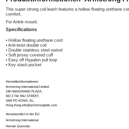
This super strong coil leash features a hollow floating urethane cord
comfort.
For Ankle mount.
Specifications
• Hollow floating urethane cord
• Anti-twist double coil
• Double stainless steel swivel
• Soft jersey covered cuff
• Easy off Hypalon pull loop
• Key stash pocket
Herstellerinformationen:
Armstrong International Limited
19H MAXGRAND PLAZA,
NO.3 TAI YAU STREET,
SAN PO KONG, KL,
Hong Kong info@armstrongfoils.com
Verantwortlich in der EU:
Armstrong International
Hernán Quevedo