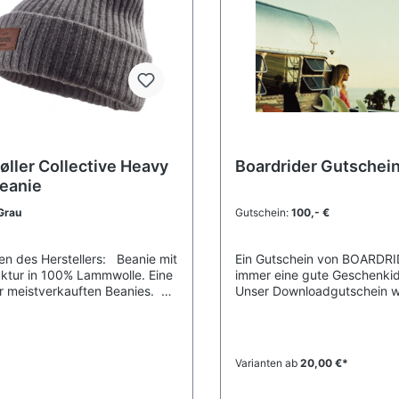
øller Collective Heavy
Boardrider Gutschei
Beanie
Grau
Gutschein:
100,- €
n des Herstellers: Beanie mit
Ein Gutschein von BOARDRI
uktur in 100% Lammwolle. Eine
immer eine gute Geschenki
r meistverkauften Beanies.
Unser Downloadgutschein wi
 Lammwolle ist 100% natürlich
zum Selbstausdrucken, per 
trem weich und bequem. Die
zugeschickt - so eignet er 
e Wolle, die wir verwenden,
supergut als Last-Minute-G
esingfrei, frei von Kunstfasern
Viel Freude beim Verschen
Varianten ab
20,00 €*
mit 100% natürlich, sowie es
tur geschaffen hat. Unsere