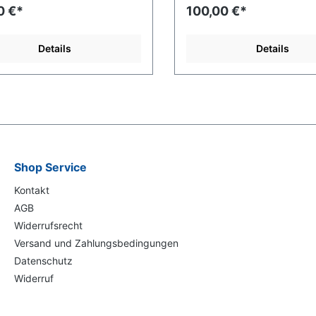
lle ist unsere wärmste Wolle
0 €*
100,00 €*
erem Sortiment und lässt den
r trotzdem atmen. 100%
lle - Mulesingfrei. Nur
Details
Details
äsche. In Dänemark
d - hergestellt in Portugal.
Shop Service
Kontakt
AGB
Widerrufsrecht
Versand und Zahlungsbedingungen
Datenschutz
Widerruf