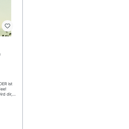
n
DER ist
dee!
rd dir,
E-Mail
sich auch
eschenk!
ken!