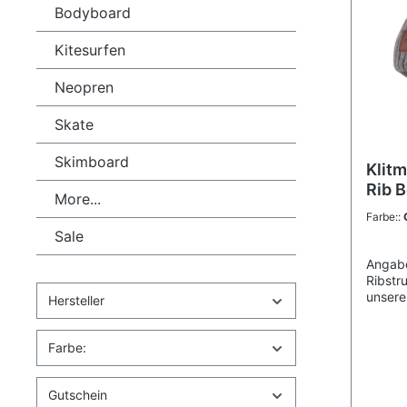
Bodyboard
Kitesurfen
Neopren
Skate
Skimboard
Klitm
Rib 
More...
Farbe::
Sale
Angabe
Ribstr
unsere
Hersteller
Unsere
und ex
gesamt
Farbe:
ist Mul
und so
Gutschein
die Na